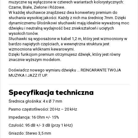
muzyczne są wyłączone w czterech wariantach kolorystycznych:
Czarne, Białe, Zielone i Różowe.
W każdej słuchawce znajdziesz dwa konwertery premium do
słuchania wysokiej jakości. Każdy z nich ma średnicę 7mm. Dzięki
dynamicznemu Głośnikowi słuchawki mają idealnie wyważoną moc
dźwięku i neutralną wydajność bez zniekształceń i uciętych
wysokich tonów.
Słuchawki są wyposażone w kabel 1,2 m, który jest wzmocniony w
bardzo napiętych częściach, a wewnętrzna struktura jest
wzmocniona włóknami kewarowymi.
Dzięki funkcjom premium otrzymujesz dźwięk, który jest równy
znacznie wyższym modelom.
Doświadcz nowego wymiaru dźwięku ... REINCARANTE TWOJA
MUZYKA I JAZZ IT UP.
Specyfikacja techniczna
Średnica głośnika: 4 x Ø 7 mm
Pasmo częstotliwości: 20 Hz – 20 kHz
Impedancja: 16 Ohm +/- 15%
Czułość: 95 dB +/- 3 dB (przy 1 kHz)
Gniazdo: Stereo 3,5 mm