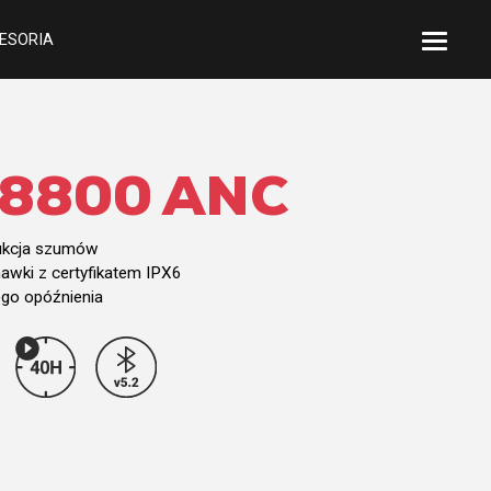
ESORIA
8800 ANC
ukcja szumów
wki z certyfikatem IPX6
iego opóźnienia