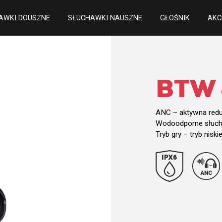
AWKI DOUSZNE
SŁUCHAWKI NAUSZNE
GŁOŚNIK
AKC
BTW 
ANC – aktywna red
Wodoodporne słucha
Tryb gry – tryb nisk