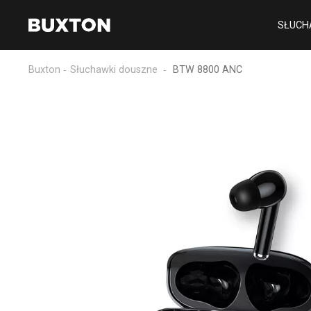
SŁUCH
Buxton
Słuchawki douszne
BTW 8800 ANC