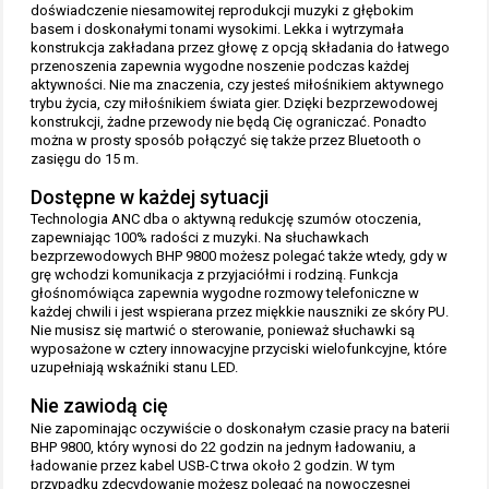
doświadczenie niesamowitej reprodukcji muzyki z głębokim
basem i doskonałymi tonami wysokimi. Lekka i wytrzymała
konstrukcja zakładana przez głowę z opcją składania do łatwego
przenoszenia zapewnia wygodne noszenie podczas każdej
aktywności. Nie ma znaczenia, czy jesteś miłośnikiem aktywnego
trybu życia, czy miłośnikiem świata gier. Dzięki bezprzewodowej
konstrukcji, żadne przewody nie będą Cię ograniczać. Ponadto
można w prosty sposób połączyć się także przez Bluetooth o
zasięgu do 15 m.
Dostępne w każdej sytuacji
Technologia ANC dba o aktywną redukcję szumów otoczenia,
zapewniając 100% radości z muzyki. Na słuchawkach
bezprzewodowych BHP 9800 możesz polegać także wtedy, gdy w
grę wchodzi komunikacja z przyjaciółmi i rodziną. Funkcja
głośnomówiąca zapewnia wygodne rozmowy telefoniczne w
każdej chwili i jest wspierana przez miękkie nauszniki ze skóry PU.
Nie musisz się martwić o sterowanie, ponieważ słuchawki są
wyposażone w cztery innowacyjne przyciski wielofunkcyjne, które
uzupełniają wskaźniki stanu LED.
Nie zawiodą cię
Nie zapominając oczywiście o doskonałym czasie pracy na baterii
BHP 9800, który wynosi do 22 godzin na jednym ładowaniu, a
ładowanie przez kabel USB-C trwa około 2 godzin. W tym
przypadku zdecydowanie możesz polegać na nowoczesnej