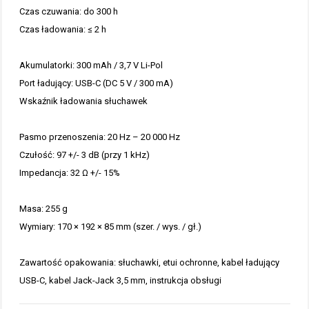
Czas czuwania: do 300 h
Czas ładowania: ≤ 2 h
Akumulatorki: 300 mAh / 3,7 V Li-Pol
Port ładujący: USB-C (DC 5 V / 300 mA)
Wskaźnik ładowania słuchawek
Pasmo przenoszenia: 20 Hz – 20 000 Hz
Czułość: 97 +/- 3 dB (przy 1 kHz)
Impedancja: 32 Ω +/- 15%
Masa: 255 g
Wymiary: 170 × 192 × 85 mm (szer. / wys. / gł.)
Zawartość opakowania: słuchawki, etui ochronne, kabel ładujący
USB-C, kabel Jack-Jack 3,5 mm, instrukcja obsługi